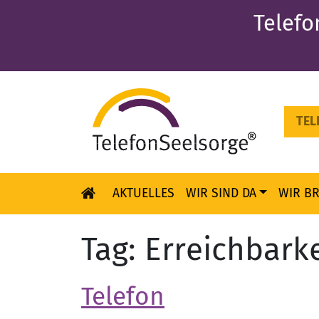
Telefo
TEL
AKTUELLES
WIR SIND DA
WIR B
Skip to content
Tag:
Erreichbarke
Telefon