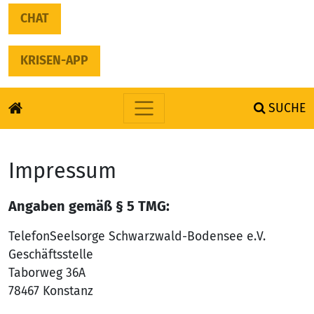
CHAT
KRISEN-APP
SUCHE
Skip to content
Impressum
Angaben gemäß § 5 TMG:
TelefonSeelsorge Schwarzwald-Bodensee e.V.
Geschäftsstelle
Taborweg 36A
78467 Konstanz