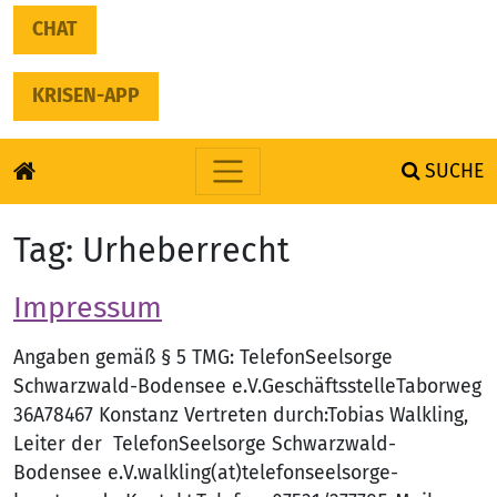
CHAT
KRISEN-APP
SUCHE
Skip to content
Tag:
Urheberrecht
Impressum
Angaben gemäß § 5 TMG: TelefonSeelsorge
Schwarzwald-Bodensee e.V.GeschäftsstelleTaborweg
36A78467 Konstanz Vertreten durch:Tobias Walkling,
Leiter der TelefonSeelsorge Schwarzwald-
Bodensee e.V.walkling(at)telefonseelsorge-