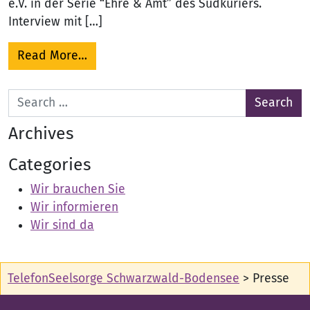
e.V. in der Serie “Ehre & Amt” des Südkuriers.
Interview mit […]
from Die TelefonSeelsorge® in den Med
Read More…
Search for:
Archives
Categories
Wir brauchen Sie
Wir informieren
Wir sind da
TelefonSeelsorge Schwarzwald-Bodensee
>
Presse