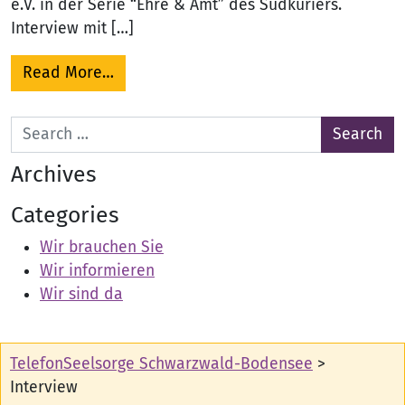
e.V. in der Serie “Ehre & Amt” des Südkuriers.
Interview mit […]
from Die TelefonSeelsorge® in den Med
Read More…
Search for:
Archives
Categories
Wir brauchen Sie
Wir informieren
Wir sind da
TelefonSeelsorge Schwarzwald-Bodensee
>
Interview